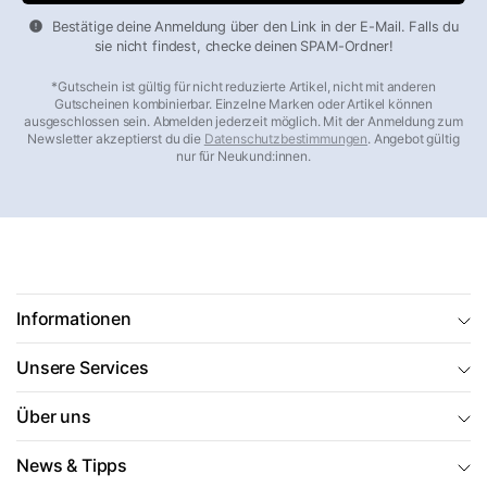
bei einem Schaden einfach an (
+49 8456 808070
, Mo–Fr
Bestätige deine Anmeldung über den Link in der E-Mail. Falls du
10–16 Uhr) oder schreiben Sie an office@markenkoffer.de –
sie nicht findest, checke deinen SPAM-Ordner!
auch wenn Ihr Kauf schon Jahre zurückliegt.
*Gutschein ist gültig für nicht reduzierte Artikel, nicht mit anderen
Gutscheinen kombinierbar. Einzelne Marken oder Artikel können
Beliebte Kategorien im Überblick
ausgeschlossen sein. Abmelden jederzeit möglich. Mit der Anmeldung zum
Newsletter akzeptierst du die
Datenschutzbestimmungen
. Angebot gültig
nur für Neukund:innen.
Hartschalenkoffer
– robust, wasserdicht, stapelbar
Weichgepäck & Stoffkoffer
– flexibel, leicht, mit
Außentaschen
Koffersets
– bis zu 30 % günstiger als der Einzelkauf
Handgepäck 55×40×20
– airline-konform, 30–40 Liter
Leichte Koffer
– ultraleicht ab 1,9 kg
Informationen
Große Koffer
– 90 Liter und mehr für lange Reisen
Unsere Services
Aluminium-Koffer
– edles Design, langlebig
Business-Trolleys
– mit gepolstertem Laptopfach
Über uns
Kinderkoffer & Trolleys
– bunt, leicht, robust
Reisetaschen
– die flexible Alternative zum Koffer
News & Tipps