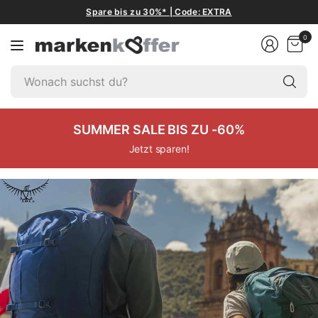
Spare bis zu 30%* | Code: EXTRA
0
W
su
du
SUMMER SALE BIS ZU -60%
Jetzt sparen!