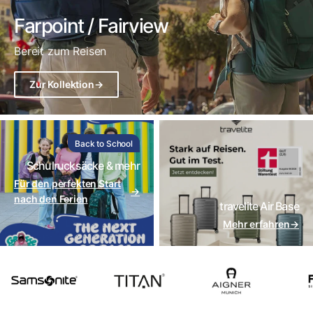
Farpoint / Fairview
Bereit zum Reisen
Zur Kollektion
→
Back to School
Schulrucksäcke & mehr
Für den perfekten Start
→
nach den Ferien
travelite Air Base
Mehr erfahren
→