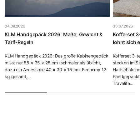
aktuelle Modelle von Samsonite, Titan oder Travelite
haben es bereits integriert; falls nicht, lässt sich ein TSA-
Vorhängeschloss ab etwa 8 € nachrüsten, das Sie samt
weiterem Zubehör in unserer Kategorie
Reisezubehör
04.08.2026
30.07.2026
finden.
KLM Handgepäck 2026: Maße, Gewicht &
Kofferset 3
Tarif-Regeln
lohnt sich 
Wie viel kostet ein guter Koffer? Die Preisklassen im
Überblick
KLM Handgepäck 2026: Das große Kabinengepäck
Kofferset 3-t
misst nur 55 × 35 × 25 cm (schmaler als üblich),
stecken im Se
Der Preis sagt viel über Material, Verarbeitung und
dazu ein Accessoire 40 × 30 × 15 cm. Economy 12
Hartschale ode
Lebensdauer aus. Damit Sie die Preisklassen einordnen
kg gesamt,...
handgepäckta
können, hier unsere ehrliche Einschätzung aus dem
Travelite...
Fachhandel:
Budget-Segment (40–80 €):
ABS-Hartschale oder
einfaches Polyester. Völlig ausreichend für
Gelegenheitsreisende mit 1–2 Reisen pro Jahr,
Lebensdauer etwa 3–5 Jahre. Solide
Einstiegsmodelle finden Sie z. B. bei
Travelite
.