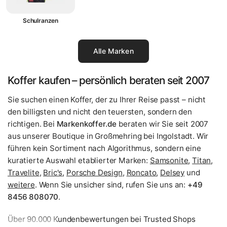
Schulranzen
Alle Marken
Koffer kaufen – persönlich beraten seit 2007
Sie suchen einen Koffer, der zu Ihrer Reise passt – nicht
den billigsten und nicht den teuersten, sondern den
richtigen. Bei
Markenkoffer.de
beraten wir Sie seit 2007
aus unserer Boutique in Großmehring bei Ingolstadt. Wir
führen kein Sortiment nach Algorithmus, sondern eine
kuratierte Auswahl etablierter Marken:
Samsonite
,
Titan
,
Travelite
,
Bric's
,
Porsche Design
,
Roncato
,
Delsey
und
weitere
. Wenn Sie unsicher sind, rufen Sie uns an:
+49
8456 808070
.
Über 90.000 Kundenbewertungen bei Trusted Shops