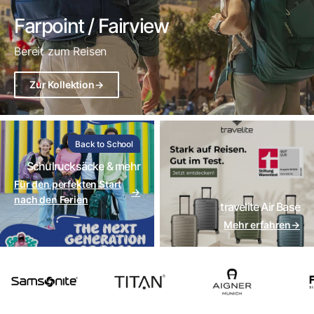
Farpoint / Fairview
Bereit zum Reisen
Zur Kollektion
→
Back to School
Schulrucksäcke & mehr
Für den perfekten Start
→
nach den Ferien
travelite Air Base
Mehr erfahren
→