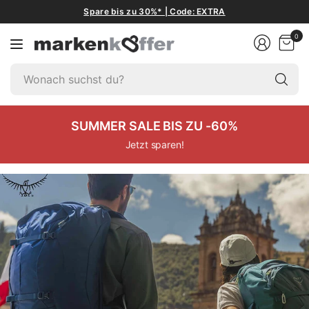
Spare bis zu 30%* | Code: EXTRA
0
W
su
du
SUMMER SALE BIS ZU -60%
Jetzt sparen!