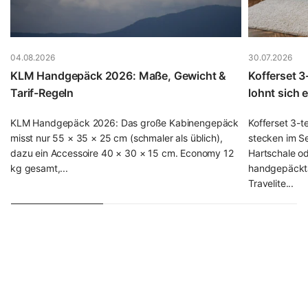
aktuelle Modelle von Samsonite, Titan oder Travelite
haben es bereits integriert; falls nicht, lässt sich ein TSA-
Vorhängeschloss ab etwa 8 € nachrüsten, das Sie samt
weiterem Zubehör in unserer Kategorie
Reisezubehör
04.08.2026
30.07.2026
finden.
KLM Handgepäck 2026: Maße, Gewicht &
Kofferset 3
Tarif-Regeln
lohnt sich 
Wie viel kostet ein guter Koffer? Die Preisklassen im
Überblick
KLM Handgepäck 2026: Das große Kabinengepäck
Kofferset 3-t
misst nur 55 × 35 × 25 cm (schmaler als üblich),
stecken im Se
Der Preis sagt viel über Material, Verarbeitung und
dazu ein Accessoire 40 × 30 × 15 cm. Economy 12
Hartschale ode
Lebensdauer aus. Damit Sie die Preisklassen einordnen
kg gesamt,...
handgepäckta
können, hier unsere ehrliche Einschätzung aus dem
Travelite...
Fachhandel:
Budget-Segment (40–80 €):
ABS-Hartschale oder
einfaches Polyester. Völlig ausreichend für
Gelegenheitsreisende mit 1–2 Reisen pro Jahr,
Lebensdauer etwa 3–5 Jahre. Solide
Einstiegsmodelle finden Sie z. B. bei
Travelite
.