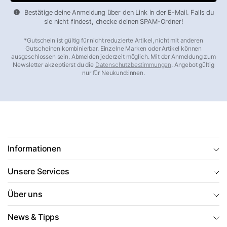
bei einem Schaden einfach an (
+49 8456 808070
, Mo–Fr
Bestätige deine Anmeldung über den Link in der E-Mail. Falls du
10–16 Uhr) oder schreiben Sie an office@markenkoffer.de –
sie nicht findest, checke deinen SPAM-Ordner!
auch wenn Ihr Kauf schon Jahre zurückliegt.
*Gutschein ist gültig für nicht reduzierte Artikel, nicht mit anderen
Gutscheinen kombinierbar. Einzelne Marken oder Artikel können
Beliebte Kategorien im Überblick
ausgeschlossen sein. Abmelden jederzeit möglich. Mit der Anmeldung zum
Newsletter akzeptierst du die
Datenschutzbestimmungen
. Angebot gültig
nur für Neukund:innen.
Hartschalenkoffer
– robust, wasserdicht, stapelbar
Weichgepäck & Stoffkoffer
– flexibel, leicht, mit
Außentaschen
Koffersets
– bis zu 30 % günstiger als der Einzelkauf
Handgepäck 55×40×20
– airline-konform, 30–40 Liter
Leichte Koffer
– ultraleicht ab 1,9 kg
Informationen
Große Koffer
– 90 Liter und mehr für lange Reisen
Unsere Services
Aluminium-Koffer
– edles Design, langlebig
Business-Trolleys
– mit gepolstertem Laptopfach
Über uns
Kinderkoffer & Trolleys
– bunt, leicht, robust
Reisetaschen
– die flexible Alternative zum Koffer
News & Tipps