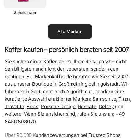
Schulranzen
Alle Marken
Koffer kaufen – persönlich beraten seit 2007
Sie suchen einen Koffer, der zu Ihrer Reise passt – nicht
den billigsten und nicht den teuersten, sondern den
richtigen. Bei
Markenkoffer.de
beraten wir Sie seit 2007
aus unserer Boutique in Großmehring bei Ingolstadt. Wir
führen kein Sortiment nach Algorithmus, sondern eine
kuratierte Auswahl etablierter Marken:
Samsonite
,
Titan
,
Travelite
,
Bric's
,
Porsche Design
,
Roncato
,
Delsey
und
weitere
. Wenn Sie unsicher sind, rufen Sie uns an:
+49
8456 808070
.
Über 90.000 Kundenbewertungen bei Trusted Shops