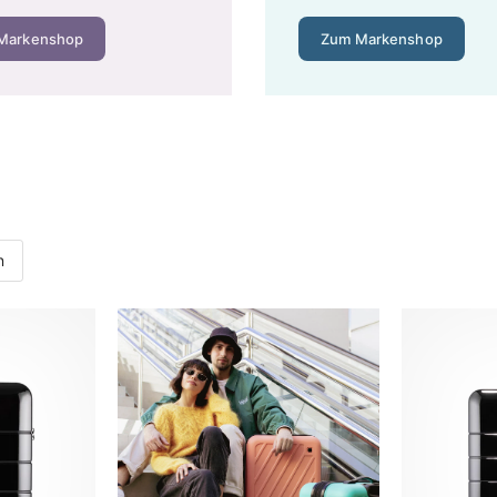
Markenshop
Zum Markenshop
m Überblick
nsdauer aus. Damit Sie die Preisklassen einordnen können, hie
nfaches Polyester. Völlig ausreichend für Gelegenheitsreisende
.
iges Nylon, Lebensdauer 5–8 Jahre. Hier stimmt das Preis-Lei
ehlung für alle, die 3–5 Mal pro Jahr verreisen.
lycarbonat oder Aluminium, Lebensdauer 10–15 Jahre und lange 
n
um-Koffer für 180 € hält bei 10 Jahren Nutzung umgerechnet 18 
o Jahr kauft Ihnen deutlich bessere Rollen und Reißverschlüsse 
nmodelle laufend in unserem
Koffer-Sale
– günstig kaufen heißt 