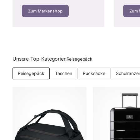
Zum Markenshop
Zum 
Wie viel kostet ein guter Koffer? Die Preisklassen i
Der Preis sagt viel über Material, Verarbeitung und Lebe
Budget-Segment (40–80 €):
ABS-Hartschale oder ei
Solide Einstiegsmodelle finden Sie z. B. bei
Travelite
Mittelklasse (80–150 €):
Polycarbonat oder hochwert
Unsere Top-Kategorien
Reisegepäck
Travelite, Titan und American Tourister. Unsere Empf
Premium-Segment (150–400 €):
Reines Makrolon-Po
Reisegepäck
Taschen
Rucksäcke
Schulranze
Bric's und Porsche Design.
Die Rechnung, die wir Kunden im Laden zeigen:
Ein Premi
Jahren auf 12,50 € pro Jahr. Der Unterschied von 5,50 € pr
Anschaffungspreis achten muss, findet reduzierte Marke
namenlose Ware.
Richtig packen: Packtipps aus der Beratungspraxis