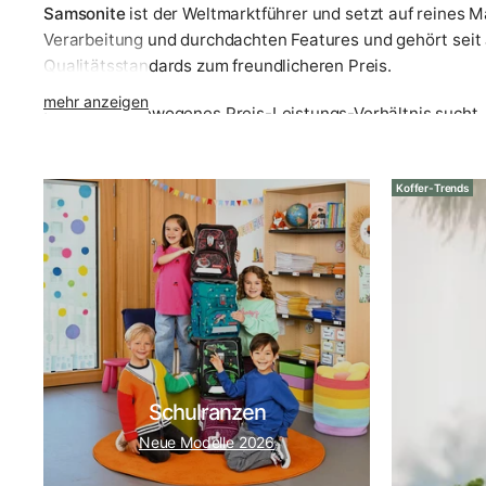
Samsonite
ist der Weltmarktführer und setzt auf reines M
Verarbeitung und durchdachten Features und gehört sei
Qualitätsstandards zum freundlicheren Preis.
mehr anzeigen
Wer ein ausgewogenes Preis-Leistungs-Verhältnis sucht, 
Sicherheitssystem mit. Für italienische Eleganz und lang
Marke in unserem Haus hat ein klares Profil. Eine vollstä
Koffer-Trends
Koffer-Ratgeber: So finden Sie das richtige Reiseg
Die Wahl des passenden Koffers ist keine Geschmacksfrag
täglich in Beratung und Verkauf – und genau dieses Wisse
unserem Service nach dem Kauf. Denn den einen perfekten R
Die richtige Koffergröße nach Reisedauer
Pro Woche Urlaub rechnen wir mit etwa 50 Liter Koffervol
Schulranzen
Anzügen und Hemden.
Neue Modelle 2026
Handgepäck (S)
:
55 cm, 30–40 Liter – für 2–5 Tage