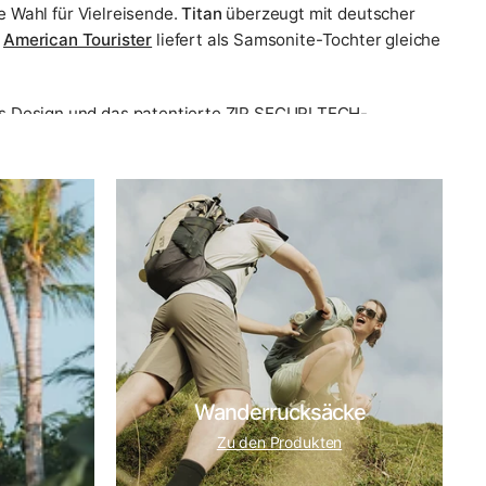
e Wahl für Vielreisende.
Titan
überzeugt mit deutscher
.
American Tourister
liefert als Samsonite-Tochter gleiche
es Design und das patentierte ZIP SECURI TECH-
führen wir unter anderem
Stratic
und
Victorinox
– jede
serer
Markenübersicht
.
rt
und
Reiseziel
. Diese Fragen beantworten wir seit 2007
- und Rollenfragen bis zu Packtipps, Preisklassen und
ichtigen.
 mehr Platz einplanen, ebenso bei Geschäftsreisen mit
Wanderrucksäcke
Zu den Produkten