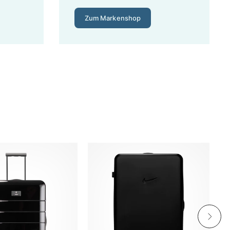
Zum Markenshop
r unsere ehrliche Einschätzung aus dem Fachhandel:
 mit 1–2 Reisen pro Jahr, Lebensdauer etwa 3–5 Jahre.
stungs-Verhältnis am besten – typische Marken sind
Herstellergarantie. Hier spielen Samsonite, Delsey,
€ pro Jahr. Ein Budget-Modell für 50 € kommt bei 4
– und einen Hersteller, der Teile nachliefert. Wer auf den
bei uns: Markenqualität zum reduzierten Preis, nicht