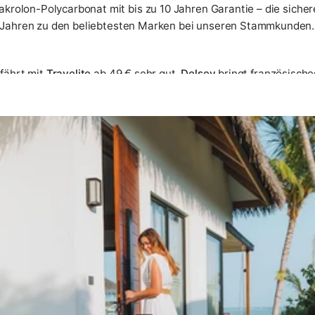
akrolon-Polycarbonat mit bis zu 10 Jahren Garantie – die sicher
t Jahren zu den beliebtesten Marken bei unseren Stammkunden
fährt mit
Travelite
ab 49 € sehr gut.
Delsey
bringt französisch
lebige Verarbeitung empfehlen wir
Bric's
und
Roncato
. Daneben 
ndige Übersicht aller von uns geführten Marken finden Sie in un
epäck
e, sondern hängt von drei Faktoren ab:
Reisedauer
,
Transporta
n finden Sie auf dieser Seite: vom Volumen-Guide über Material
eisekoffer gibt es nicht – aber für jede Reiseart gibt es den r
umen. Bei Winterreisen mit dicker Kleidung sollten Sie 30–40 %
 oder als Ergänzung zum Aufgabegepäck