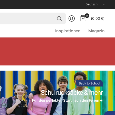
Land/Region
aktualisieren
Wonach
0
(0,00 €)
suchst
du?
Inspirationen
Magazin
Back to School
Schulrucksäcke & mehr
Für den perfekten Start nach den Ferien
→