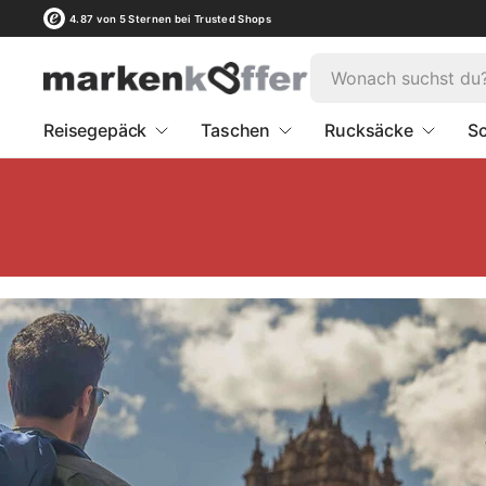
4.87 von 5 Sternen bei Trusted Shops
Reisegepäck
Taschen
Rucksäcke
Sc