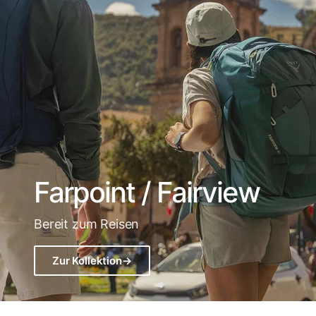
Farpoint / Fairview
Bereit zum Reisen
Zur Kollektion
→