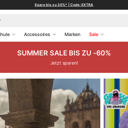
Spare bis zu 30%* | Code: EXTRA
hule
Accessoires
Marken
Sale
SUMMER SALE BIS ZU -60%
Jetzt sparen!