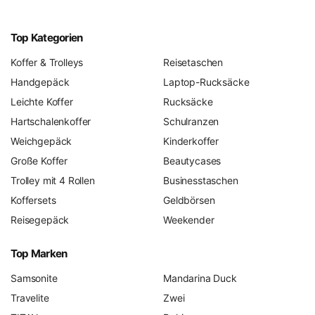
Top Kategorien
Koffer & Trolleys
Reisetaschen
Handgepäck
Laptop-Rucksäcke
Leichte Koffer
Rucksäcke
Hartschalenkoffer
Schulranzen
Weichgepäck
Kinderkoffer
Große Koffer
Beautycases
Trolley mit 4 Rollen
Businesstaschen
Koffersets
Geldbörsen
Reisegepäck
Weekender
Top Marken
Samsonite
Mandarina Duck
Travelite
Zwei