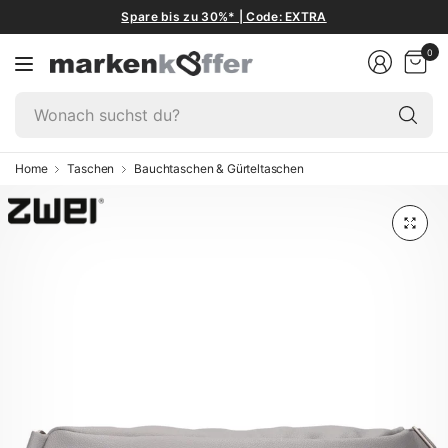
Spare bis zu 30%* | Code: EXTRA
0
W
su
du
Home
Taschen
Bauchtaschen & Gürteltaschen