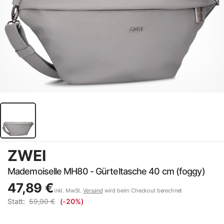
ZWEI
Mademoiselle MH80 - Gürteltasche 40 cm (foggy)
47,89 €
inkl. MwSt.
Versand
wird beim Checkout berechnet
Statt:
59,90 €
(-20%)