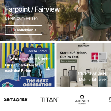
Farpoint / Fairview
Bereit zum Reisen
Zur Kollektion
→
Back to School
Schulrucksäcke & mehr
Für den perfekten Start
→
nach den Ferien
travelite Air Base
Mehr erfahren
→