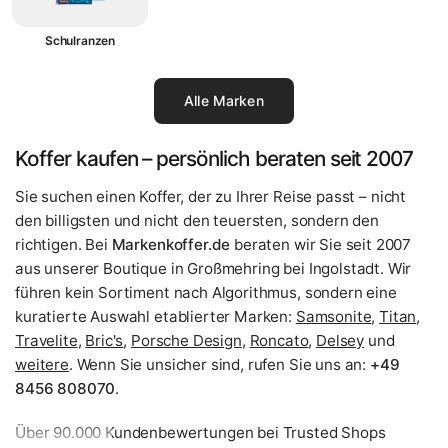
Schulranzen
Alle Marken
Koffer kaufen – persönlich beraten seit 2007
Sie suchen einen Koffer, der zu Ihrer Reise passt – nicht
den billigsten und nicht den teuersten, sondern den
richtigen. Bei
Markenkoffer.de
beraten wir Sie seit 2007
aus unserer Boutique in Großmehring bei Ingolstadt. Wir
führen kein Sortiment nach Algorithmus, sondern eine
kuratierte Auswahl etablierter Marken:
Samsonite
,
Titan
,
Travelite
,
Bric's
,
Porsche Design
,
Roncato
,
Delsey
und
weitere
. Wenn Sie unsicher sind, rufen Sie uns an:
+49
8456 808070
.
Über 90.000 Kundenbewertungen bei Trusted Shops