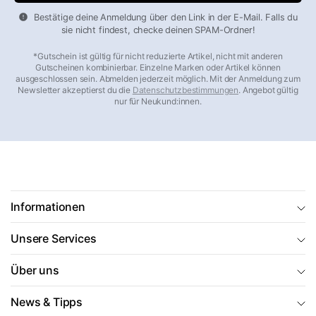
bei einem Schaden einfach an (
+49 8456 808070
, Mo–Fr
Bestätige deine Anmeldung über den Link in der E-Mail. Falls du
10–16 Uhr) oder schreiben Sie an office@markenkoffer.de –
sie nicht findest, checke deinen SPAM-Ordner!
auch wenn Ihr Kauf schon Jahre zurückliegt.
*Gutschein ist gültig für nicht reduzierte Artikel, nicht mit anderen
Gutscheinen kombinierbar. Einzelne Marken oder Artikel können
Beliebte Kategorien im Überblick
ausgeschlossen sein. Abmelden jederzeit möglich. Mit der Anmeldung zum
Newsletter akzeptierst du die
Datenschutzbestimmungen
. Angebot gültig
nur für Neukund:innen.
Hartschalenkoffer
– robust, wasserdicht, stapelbar
Weichgepäck & Stoffkoffer
– flexibel, leicht, mit
Außentaschen
Koffersets
– bis zu 30 % günstiger als der Einzelkauf
Handgepäck 55×40×20
– airline-konform, 30–40 Liter
Leichte Koffer
– ultraleicht ab 1,9 kg
Informationen
Große Koffer
– 90 Liter und mehr für lange Reisen
Unsere Services
Aluminium-Koffer
– edles Design, langlebig
Business-Trolleys
– mit gepolstertem Laptopfach
Über uns
Kinderkoffer & Trolleys
– bunt, leicht, robust
Reisetaschen
– die flexible Alternative zum Koffer
News & Tipps