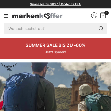
Spare bis zu 30%* | Code: EXTRA
0
W
su
du
SUMMER SALE BIS ZU -60%
Jetzt sparen!