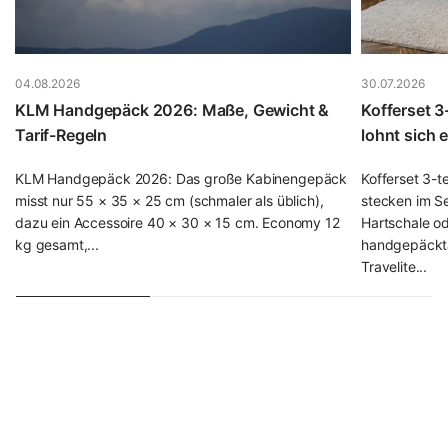
aktuelle Modelle von Samsonite, Titan oder Travelite
haben es bereits integriert; falls nicht, lässt sich ein TSA-
Vorhängeschloss ab etwa 8 € nachrüsten, das Sie samt
weiterem Zubehör in unserer Kategorie
Reisezubehör
04.08.2026
30.07.2026
finden.
KLM Handgepäck 2026: Maße, Gewicht &
Kofferset 3
Tarif-Regeln
lohnt sich 
Wie viel kostet ein guter Koffer? Die Preisklassen im
Überblick
KLM Handgepäck 2026: Das große Kabinengepäck
Kofferset 3-t
misst nur 55 × 35 × 25 cm (schmaler als üblich),
stecken im Se
Der Preis sagt viel über Material, Verarbeitung und
dazu ein Accessoire 40 × 30 × 15 cm. Economy 12
Hartschale ode
Lebensdauer aus. Damit Sie die Preisklassen einordnen
kg gesamt,...
handgepäckta
können, hier unsere ehrliche Einschätzung aus dem
Travelite...
Fachhandel:
Budget-Segment (40–80 €):
ABS-Hartschale oder
einfaches Polyester. Völlig ausreichend für
Gelegenheitsreisende mit 1–2 Reisen pro Jahr,
Lebensdauer etwa 3–5 Jahre. Solide
Einstiegsmodelle finden Sie z. B. bei
Travelite
.