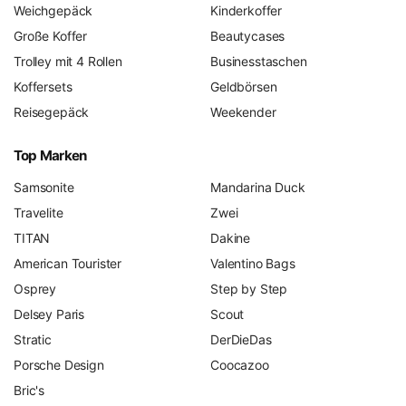
Weichgepäck
Kinderkoffer
Große Koffer
Beautycases
Trolley mit 4 Rollen
Businesstaschen
Koffersets
Geldbörsen
Reisegepäck
Weekender
Top Marken
Samsonite
Mandarina Duck
Travelite
Zwei
TITAN
Dakine
American Tourister
Valentino Bags
Osprey
Step by Step
Delsey Paris
Scout
Stratic
DerDieDas
Porsche Design
Coocazoo
Bric's