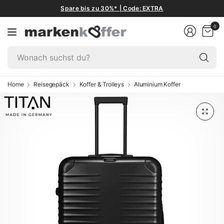
Spare bis zu 30%* | Code: EXTRA
0
W
su
du
Home
Reisegepäck
Koffer & Trolleys
Aluminium Koffer