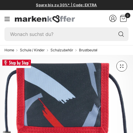
Spare bis zu 30%* | Code: EXTRA
0
W
su
du
Home
Schule / Kinder
Schulzubehör
Brustbeutel