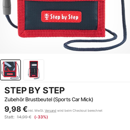
STEP BY STEP
Zubehör Brustbeutel (Sports Car Mick)
9,98 €
inkl. MwSt.
Versand
wird beim Checkout berechnet
Statt:
14,99 €
(-33%)