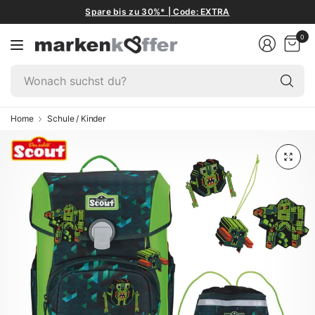
Spare bis zu 30%* | Code: EXTRA
0
W
su
du
Home
Schule / Kinder