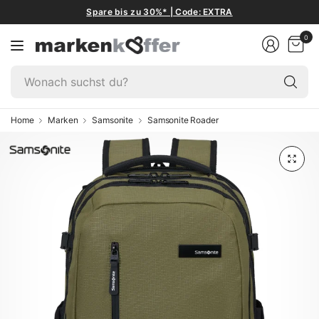
Spare bis zu 30%* | Code: EXTRA
0
W
su
du
Home
Marken
Samsonite
Samsonite Roader