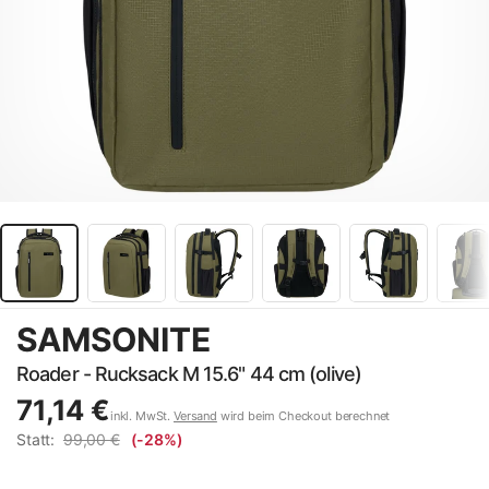
SAMSONITE
Roader - Rucksack M 15.6" 44 cm (olive)
71,14 €
inkl. MwSt.
Versand
wird beim Checkout berechnet
Statt:
99,00 €
(-28%)