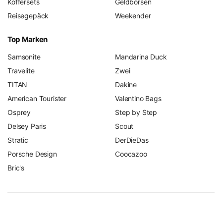
Koffersets
Geldbörsen
Reisegepäck
Weekender
Top Marken
Samsonite
Mandarina Duck
Travelite
Zwei
TITAN
Dakine
American Tourister
Valentino Bags
Osprey
Step by Step
Delsey Paris
Scout
Stratic
DerDieDas
Porsche Design
Coocazoo
Bric's