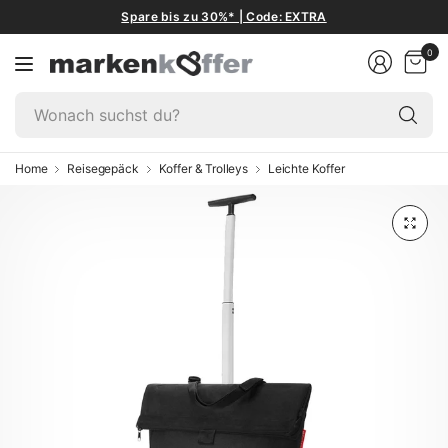
Spare bis zu 30%* | Code: EXTRA
0
W
su
du
Home
Reisegepäck
Koffer & Trolleys
Leichte Koffer