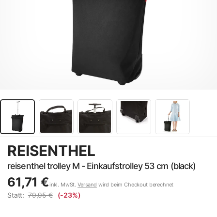
REISENTHEL
reisenthel trolley M - Einkaufstrolley 53 cm (black)
61,71 €
inkl. MwSt.
Versand
wird beim Checkout berechnet
Statt:
79,95 €
(-23%)