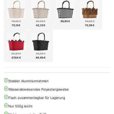
79,95 €
59,95 €
59,95 €
89,95 €
73,15 €
42,32 €
70,59 €
49,95 €
69,95 €
37,64 €
49,90 €
Stabiler Aluminiumrahmen
Wasserabweisendes Polyestergewebe
Flach zusammenlegbar für Lagerung
Nur 500g leicht