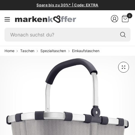
Spare bis zu 30%* | Code: EXTRA
0
W
su
du
Home
Taschen
Spezialtaschen
Einkaufstaschen