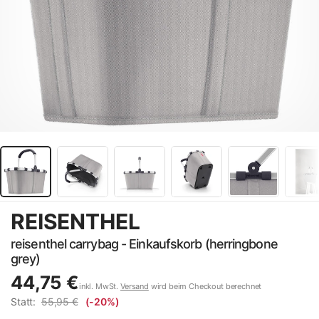
REISENTHEL
reisenthel carrybag - Einkaufskorb (herringbone
grey)
44,75 €
inkl. MwSt.
Versand
wird beim Checkout berechnet
Statt:
55,95 €
(-20%)