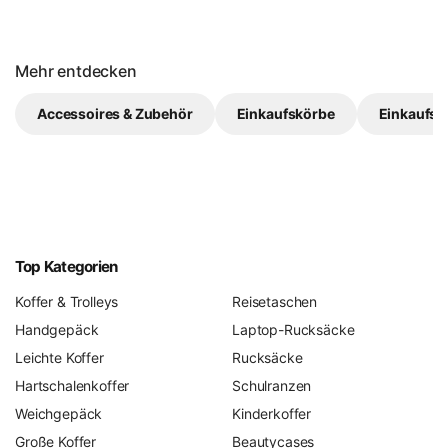
Mehr entdecken
Accessoires & Zubehör
Einkaufskörbe
Einkaufst
Top Kategorien
Koffer & Trolleys
Reisetaschen
Handgepäck
Laptop-Rucksäcke
Leichte Koffer
Rucksäcke
Hartschalenkoffer
Schulranzen
Weichgepäck
Kinderkoffer
Große Koffer
Beautycases