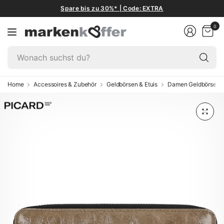
Spare bis zu 30%* | Code: EXTRA
0
W
su
du
Home
Accessoires & Zubehör
Geldbörsen & Etuis
Damen Geldbörsen