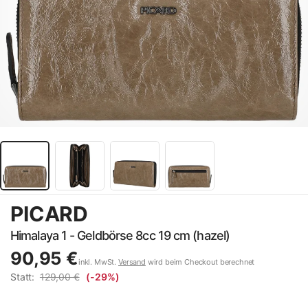
PICARD
Himalaya 1 - Geldbörse 8cc 19 cm (hazel)
90,95 €
inkl. MwSt.
Versand
wird beim Checkout berechnet
Statt:
129,00 €
(-29%)