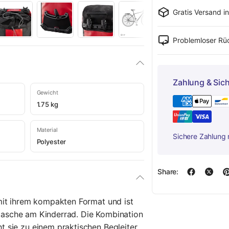
Gratis Versand i
Problemloser R
Zahlung & Sich
Gewicht
1.75 kg
Material
Sichere Zahlung 
Polyester
Share:
mit ihrem kompakten Format und ist
adtasche am Kinderrad. Die Kombination
sie zu einem praktischen Begleiter