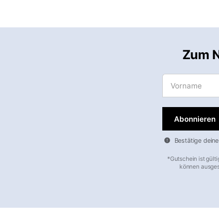
Zum N
Vorname
Bestätige deine
*Gutschein ist gült
können ausgesc