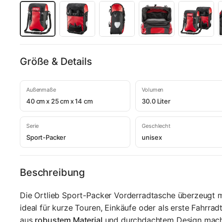
Größe & Details
Außenmaße
Volumen
40 cm x 25 cm x 14 cm
30.0 Liter
Serie
Geschlecht
Sport-Packer
unisex
Beschreibung
Die Ortlieb Sport-Packer Vorderradtasche überzeugt 
ideal für kurze Touren, Einkäufe oder als erste Fahrr
aus
robustem Material
und durchdachtem Design macht 