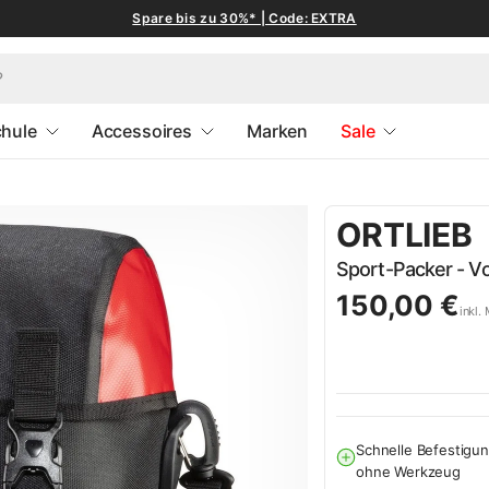
Spare bis zu 30%* | Code: EXTRA
hule
Accessoires
Marken
Sale
ORTLIEB
Sport-Packer - Vo
150,00 €
inkl.
Schnelle Befestigu
ohne Werkzeug