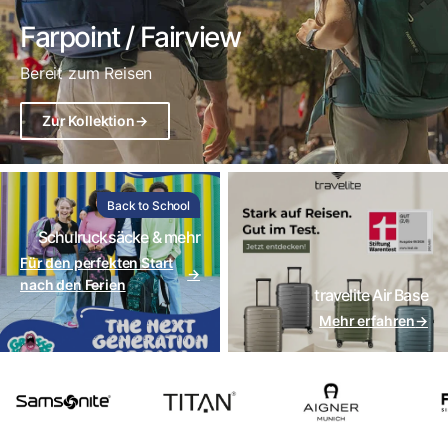
Farpoint / Fairview
Bereit zum Reisen
Zur Kollektion
→
Back to School
Schulrucksäcke & mehr
Für den perfekten Start
→
nach den Ferien
travelite Air Base
Mehr erfahren
→