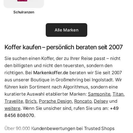
Schulranzen
Alle Marken
Koffer kaufen – persönlich beraten seit 2007
Sie suchen einen Koffer, der zu Ihrer Reise passt – nicht
den billigsten und nicht den teuersten, sondern den
richtigen. Bei
Markenkoffer.de
beraten wir Sie seit 2007
aus unserer Boutique in Großmehring bei Ingolstadt. Wir
führen kein Sortiment nach Algorithmus, sondern eine
kuratierte Auswahl etablierter Marken:
Samsonite
,
Titan
,
Travelite
,
Bric's
,
Porsche Design
,
Roncato
,
Delsey
und
weitere
. Wenn Sie unsicher sind, rufen Sie uns an:
+49
8456 808070
.
Über 90.000 Kundenbewertungen bei Trusted Shops