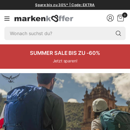
Spare bis zu 30%* | Code: EXTRA
0
W
su
du
SUMMER SALE BIS ZU -60%
Jetzt sparen!