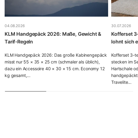
aktuelle Modelle von Samsonite, Titan oder Travelite
haben es bereits integriert; falls nicht, lässt sich ein TSA-
Vorhängeschloss ab etwa 8 € nachrüsten, das Sie samt
weiterem Zubehör in unserer Kategorie
Reisezubehör
04.08.2026
30.07.2026
finden.
KLM Handgepäck 2026: Maße, Gewicht &
Kofferset 3
Tarif-Regeln
lohnt sich 
Wie viel kostet ein guter Koffer? Die Preisklassen im
Überblick
KLM Handgepäck 2026: Das große Kabinengepäck
Kofferset 3-t
misst nur 55 × 35 × 25 cm (schmaler als üblich),
stecken im Se
Der Preis sagt viel über Material, Verarbeitung und
dazu ein Accessoire 40 × 30 × 15 cm. Economy 12
Hartschale ode
Lebensdauer aus. Damit Sie die Preisklassen einordnen
kg gesamt,...
handgepäckta
können, hier unsere ehrliche Einschätzung aus dem
Travelite...
Fachhandel:
Budget-Segment (40–80 €):
ABS-Hartschale oder
einfaches Polyester. Völlig ausreichend für
Gelegenheitsreisende mit 1–2 Reisen pro Jahr,
Lebensdauer etwa 3–5 Jahre. Solide
Einstiegsmodelle finden Sie z. B. bei
Travelite
.