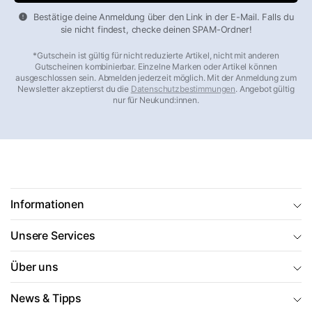
bei einem Schaden einfach an (
+49 8456 808070
, Mo–Fr
Bestätige deine Anmeldung über den Link in der E-Mail. Falls du
10–16 Uhr) oder schreiben Sie an office@markenkoffer.de –
sie nicht findest, checke deinen SPAM-Ordner!
auch wenn Ihr Kauf schon Jahre zurückliegt.
*Gutschein ist gültig für nicht reduzierte Artikel, nicht mit anderen
Gutscheinen kombinierbar. Einzelne Marken oder Artikel können
Beliebte Kategorien im Überblick
ausgeschlossen sein. Abmelden jederzeit möglich. Mit der Anmeldung zum
Newsletter akzeptierst du die
Datenschutzbestimmungen
. Angebot gültig
nur für Neukund:innen.
Hartschalenkoffer
– robust, wasserdicht, stapelbar
Weichgepäck & Stoffkoffer
– flexibel, leicht, mit
Außentaschen
Koffersets
– bis zu 30 % günstiger als der Einzelkauf
Handgepäck 55×40×20
– airline-konform, 30–40 Liter
Leichte Koffer
– ultraleicht ab 1,9 kg
Informationen
Große Koffer
– 90 Liter und mehr für lange Reisen
Unsere Services
Aluminium-Koffer
– edles Design, langlebig
Business-Trolleys
– mit gepolstertem Laptopfach
Über uns
Kinderkoffer & Trolleys
– bunt, leicht, robust
Reisetaschen
– die flexible Alternative zum Koffer
News & Tipps