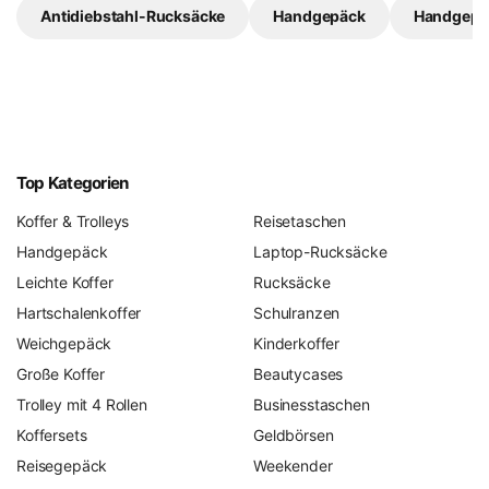
Antidiebstahl-Rucksäcke
Handgepäck
Handgepä
Top Kategorien
Koffer & Trolleys
Reisetaschen
Handgepäck
Laptop-Rucksäcke
Leichte Koffer
Rucksäcke
Hartschalenkoffer
Schulranzen
Weichgepäck
Kinderkoffer
Große Koffer
Beautycases
Trolley mit 4 Rollen
Businesstaschen
Koffersets
Geldbörsen
Reisegepäck
Weekender