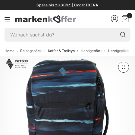
Spare bis zu 30%* | Code: EXTRA
0
W
su
du
Home
Reisegepäck
Koffer & Trolleys
Handgepäck
Handgepäck 55