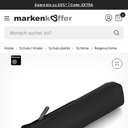
Spare bis zu 30%* | Code: EXTRA
0
W
su
du
Home
Schule / Kinder
Schulzubehör
Schirme
Regenschirme