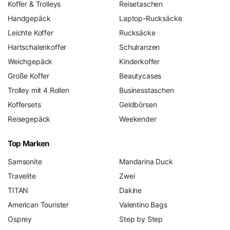
Koffer & Trolleys
Reisetaschen
Handgepäck
Laptop-Rucksäcke
Leichte Koffer
Rucksäcke
Hartschalenkoffer
Schulranzen
Weichgepäck
Kinderkoffer
Große Koffer
Beautycases
Trolley mit 4 Rollen
Businesstaschen
Koffersets
Geldbörsen
Reisegepäck
Weekender
Top Marken
Samsonite
Mandarina Duck
Travelite
Zwei
TITAN
Dakine
American Tourister
Valentino Bags
Osprey
Step by Step