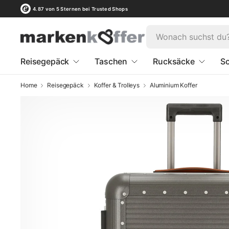
4.87 von 5 Sternen bei Trusted Shops
Reisegepäck
Taschen
Rucksäcke
Sc
Home
Reisegepäck
Koffer & Trolleys
Aluminium Koffer