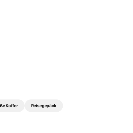
ße Koffer
Reisegepäck