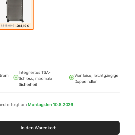
1.515,00 €
1.294,19 €
m
Integriertes TSA-
xtrem
Vier leise, leichtgängige
Schloss, maximale
Doppelrollen
Sicherheit
and erfolgt am
Montag den 10.8.2026
In den Warenkorb