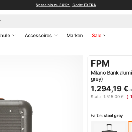
Spare bis zu 30%* | Code: EXTRA
hule
Accessoires
Marken
Sale
FPM
Milano Bank alumi
grey)
1.294,19 €
in
Statt:
1.515,00 €
(-
Farbe:
steel grey