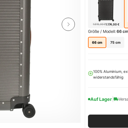
1.515,00 €
1.174,00 €
Größe / Modell:
66 c
66 cm
75 cm
100% Aluminium, e
widerstandsfähig
|
Auf Lager
Vers