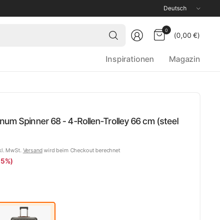
Land/Region
aktualisieren
Wonach
0
(0,00 €)
suchst
du?
Inspirationen
Magazin
num Spinner 68 - 4-Rollen-Trolley 66 cm (steel
kl. MwSt.
Versand
wird beim Checkout berechnet
15%)