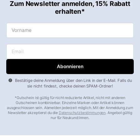
Zum Newsletter anmelden, 15% Rabatt
erhalten*
Vorname
Email
Bestätige deine Anmeldung über den Link in der E-Mail. Falls du
sie nicht findest, checke deinen SPAM-Ordner!
*Gutschein ist gültig für nicht reduzierte Artikel, nicht mit anderen
Gutscheinen kombinierbar. Einzelne Marken oder Artikel können
ausgeschlossen sein. Abmelden jederzeit möglich. Mit der Anmeldung zum
Newsletter akzeptierst du die
Datenschutzbestimmungen
. Angebot gültig
nur für Neukund:innen.