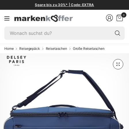
Spare bis zu 30%* | Code: EXTRA
0
W
su
du
Home
Reisegepäck
Reisetaschen
Große Reisetaschen