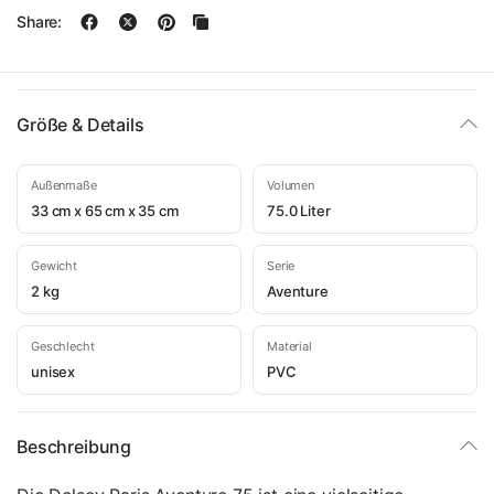
Share:
Größe & Details
Außenmaße
Volumen
33 cm x 65 cm x 35 cm
75.0 Liter
Gewicht
Serie
2 kg
Aventure
Geschlecht
Material
unisex
PVC
Beschreibung