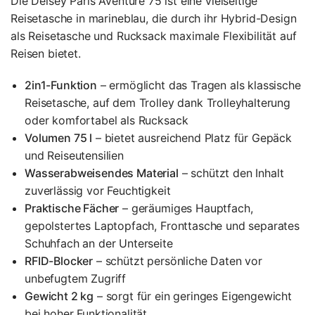
Die Delsey Paris Aventure 75 ist eine vielseitige
Reisetasche in marineblau, die durch ihr Hybrid-Design
als Reisetasche und Rucksack maximale Flexibilität auf
Reisen bietet.
2in1-Funktion
– ermöglicht das Tragen als klassische
Reisetasche, auf dem Trolley dank Trolleyhalterung
oder komfortabel als Rucksack
Volumen 75 l
– bietet ausreichend Platz für Gepäck
und Reiseutensilien
Wasserabweisendes Material
– schützt den Inhalt
zuverlässig vor Feuchtigkeit
Praktische Fächer
– geräumiges Hauptfach,
gepolstertes Laptopfach, Fronttasche und separates
Schuhfach an der Unterseite
RFID-Blocker
– schützt persönliche Daten vor
unbefugtem Zugriff
Gewicht 2 kg
– sorgt für ein geringes Eigengewicht
bei hoher Funktionalität