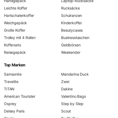
Handgepäck
Laptop-Rucksäcke
Leichte Koffer
Rucksäcke
Hartschalenkoffer
Schulranzen
Weichgepäck
Kinderkoffer
Große Koffer
Beautycases
Trolley mit 4 Rollen
Businesstaschen
Koffersets
Geldbörsen
Reisegepäck
Weekender
Top Marken
Samsonite
Mandarina Duck
Travelite
Zwei
TITAN
Dakine
American Tourister
Valentino Bags
Osprey
Step by Step
Delsey Paris
Scout