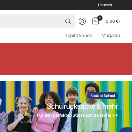
Land/Region
aktualisieren
Wonach
0
(0,00 €)
suchst
du?
Inspirationen
Magazin
Back to School
Schulrucksäcke & mehr
Für den perfekten Start nach den Ferien
→