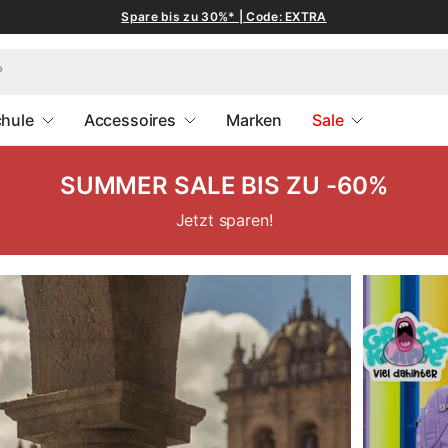
Spare bis zu 30%* | Code: EXTRA
hule
Accessoires
Marken
Sale
SUMMER SALE BIS ZU -60%
Jetzt sparen!