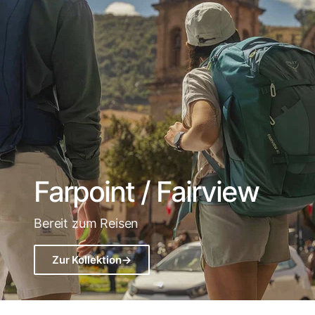
Farpoint / Fairview
Bereit zum Reisen
Zur Kollektion
→