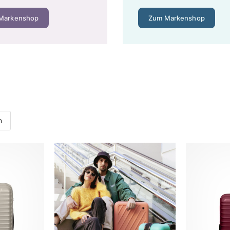
Markenshop
Zum Markenshop
m Überblick
nsdauer aus. Damit Sie die Preisklassen einordnen können, hie
nfaches Polyester. Völlig ausreichend für Gelegenheitsreisende
.
iges Nylon, Lebensdauer 5–8 Jahre. Hier stimmt das Preis-Lei
ehlung für alle, die 3–5 Mal pro Jahr verreisen.
lycarbonat oder Aluminium, Lebensdauer 10–15 Jahre und lange 
n
um-Koffer für 180 € hält bei 10 Jahren Nutzung umgerechnet 18 
o Jahr kauft Ihnen deutlich bessere Rollen und Reißverschlüsse 
nmodelle laufend in unserem
Koffer-Sale
– günstig kaufen heißt 