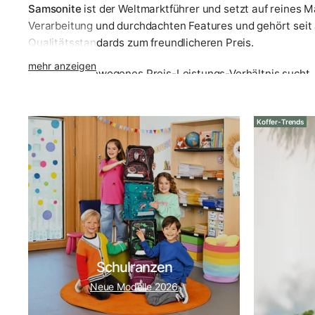
Samsonite
ist der Weltmarktführer und setzt auf reines M
Verarbeitung und durchdachten Features und gehört sei
Qualitätsstandards zum freundlicheren Preis.
mehr anzeigen
Wer ein ausgewogenes Preis-Leistungs-Verhältnis sucht, 
Sicherheitssystem mit. Für italienische Eleganz und lang
Marke in unserem Haus hat ein klares Profil. Eine vollstä
Koffer-Trends
Koffer-Ratgeber: So finden Sie das richtige Reiseg
Die Wahl des passenden Koffers ist keine Geschmacksfrag
täglich in Beratung und Verkauf – und genau dieses Wisse
unserem Service nach dem Kauf. Denn den einen perfekten R
Die richtige Koffergröße nach Reisedauer
Pro Woche Urlaub rechnen wir mit etwa 50 Liter Koffervol
Schulranzen
Anzügen und Hemden.
Neue Modelle 2026
Handgepäck (S)
:
55 cm, 30–40 Liter – für 2–5 Tage