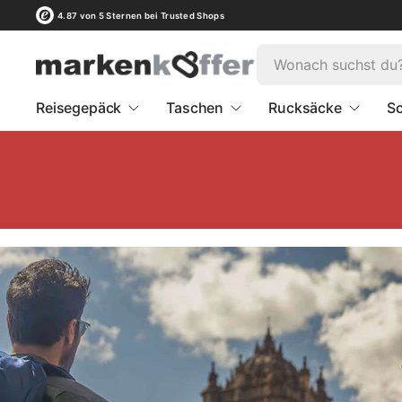
4.87 von 5 Sternen bei Trusted Shops
Reisegepäck
Taschen
Rucksäcke
Sc