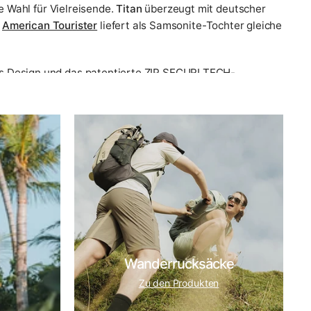
e Wahl für Vielreisende.
Titan
überzeugt mit deutscher
.
American Tourister
liefert als Samsonite-Tochter gleiche
es Design und das patentierte ZIP SECURI TECH-
führen wir unter anderem
Stratic
und
Victorinox
– jede
serer
Markenübersicht
.
rt
und
Reiseziel
. Diese Fragen beantworten wir seit 2007
- und Rollenfragen bis zu Packtipps, Preisklassen und
ichtigen.
 mehr Platz einplanen, ebenso bei Geschäftsreisen mit
Wanderrucksäcke
Zu den Produkten