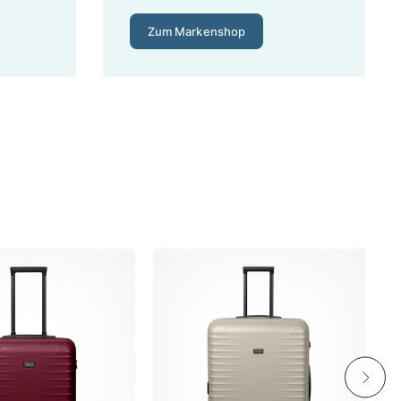
Zum Markenshop
r unsere ehrliche Einschätzung aus dem Fachhandel:
 mit 1–2 Reisen pro Jahr, Lebensdauer etwa 3–5 Jahre.
stungs-Verhältnis am besten – typische Marken sind
Herstellergarantie. Hier spielen Samsonite, Delsey,
€ pro Jahr. Ein Budget-Modell für 50 € kommt bei 4
– und einen Hersteller, der Teile nachliefert. Wer auf den
bei uns: Markenqualität zum reduzierten Preis, nicht