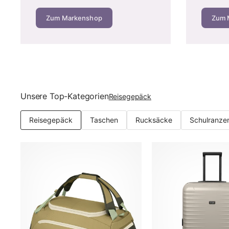
Zum Markenshop
Zum 
Wie viel kostet ein guter Koffer? Die Preisklassen i
Der Preis sagt viel über Material, Verarbeitung und Lebe
Budget-Segment (40–80 €):
ABS-Hartschale oder ei
Solide Einstiegsmodelle finden Sie z. B. bei
Travelite
Mittelklasse (80–150 €):
Polycarbonat oder hochwert
Unsere Top-Kategorien
Reisegepäck
Travelite, Titan und American Tourister. Unsere Empf
Premium-Segment (150–400 €):
Reines Makrolon-Po
Reisegepäck
Taschen
Rucksäcke
Schulranze
Bric's und Porsche Design.
Die Rechnung, die wir Kunden im Laden zeigen:
Ein Premi
Jahren auf 12,50 € pro Jahr. Der Unterschied von 5,50 € pr
Anschaffungspreis achten muss, findet reduzierte Marke
namenlose Ware.
Richtig packen: Packtipps aus der Beratungspraxis