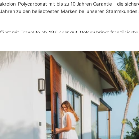
akrolon-Polycarbonat mit bis zu 10 Jahren Garantie – die sicher
t Jahren zu den beliebtesten Marken bei unseren Stammkunden
fährt mit
Travelite
ab 49 € sehr gut.
Delsey
bringt französisch
lebige Verarbeitung empfehlen wir
Bric's
und
Roncato
. Daneben 
ndige Übersicht aller von uns geführten Marken finden Sie in un
epäck
e, sondern hängt von drei Faktoren ab:
Reisedauer
,
Transporta
n finden Sie auf dieser Seite: vom Volumen-Guide über Material
eisekoffer gibt es nicht – aber für jede Reiseart gibt es den r
umen. Bei Winterreisen mit dicker Kleidung sollten Sie 30–40 %
 oder als Ergänzung zum Aufgabegepäck